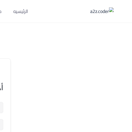
الرئيسيه
م
أه